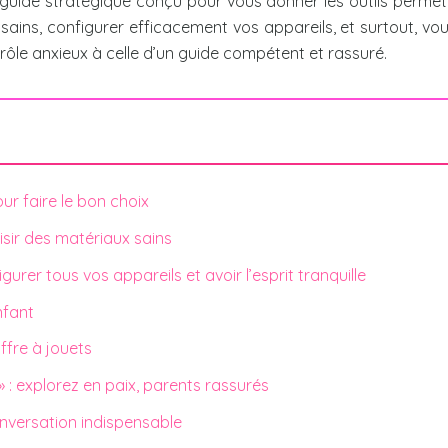
n guide stratégique conçu pour vous donner les outils perme
 sains, configurer efficacement vos appareils, et surtout, v
trôle anxieux à celle d’un guide compétent et rassuré.
ur faire le bon choix
isir des matériaux sains
gurer tous vos appareils et avoir l’esprit tranquille
nfant
ffre à jouets
 : explorez en paix, parents rassurés
onversation indispensable