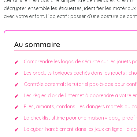
Cet article n’est pas une simple liste de menaces. C’est u
décrypter ensemble les étiquettes, identifier les matériaux
avec votre enfant. L’objectif : passer d’une posture de con
Au sommaire
Comprendre les logos de sécurité sur les jouets po
Les produits toxiques cachés dans les jouets : cho
Contrôle parental : le tutoriel pas-à-pas pour confi
Les règles d’or de l’internet à apprendre à votre e
Piles, aimants, cordons : les dangers mortels du co
La checklist ultime pour une maison « baby-proof »
Le cyber-harcèlement dans les jeux en ligne : la c